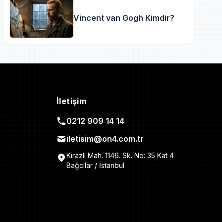
Vincent van Gogh Kimdir?
İletişim
0212 909 14 14
iletisim@on4.com.tr
Kirazlı Mah. 1146. Sk. No: 35 Kat 4
Bağcılar / İstanbul