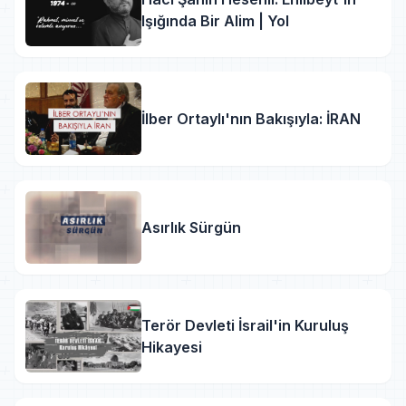
Işığında Bir Alim | Yol
İlber Ortaylı'nın Bakışıyla: İRAN
Asırlık Sürgün
Terör Devleti İsrail'in Kuruluş
Hikayesi